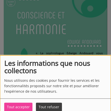
Les informations que nous
collectons
Nous utilisons des cookies pour fournir les services et les
fonctionnalités proposés sur notre site et pour améliorer
l'expérience de nos utilisateurs.
TOUTE LA SEMAINE, DE 08:30 À 08:32
Tout accepter
Tout refuser
La sophrologie est l'étude de sa propre conscience grâce à