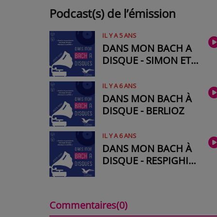
Podcast(s) de l’émission
IL Y A 5 ANS
DANS MON BACH A
DISQUE - SIMON ET
GARFUNKEL #2
IL Y A 6 ANS
DANS MON BACH À
DISQUE - BERLIOZ
IL Y A 6 ANS
DANS MON BACH À
DISQUE - RESPIGHI
N°1
Commentaires(0)