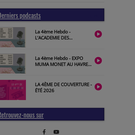
Derniers podcasts
Plus
La 4ème Hebdo -
L’ACADEMIE DES
MUSICIENS DE SAINT-
JULIEN avec François
Lazarevitch
La 4ème Hebdo - EXPO
MUMA MONET AU HAVRE
avec Géraldine Lefebvre
#2026-28
LA 4ÈME DE COUVERTURE -
ÉTÉ 2026
Retrouvez-nous sur