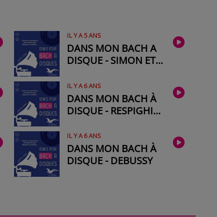
IL Y A 5 ANS
DANS MON BACH A
DISQUE - SIMON ET
GARFUNKEL #1
IL Y A 6 ANS
DANS MON BACH À
DISQUE - RESPIGHI
N°2
IL Y A 6 ANS
DANS MON BACH À
DISQUE - DEBUSSY