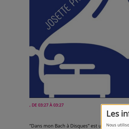
, DE 03:27 À 03:27
Les i
Nous utilis
‘’Dans mon Bach à Disques’’ est une émission 