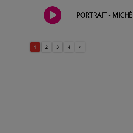
PORTRAIT - MICHÈ
1
2
3
4
>