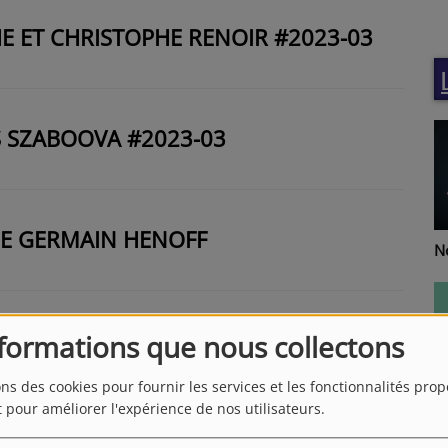
HE ET CHRISTOPHE RENOIR #2023-03
S SZABOOVA #2023-03
CE GERMAIN HENOFF
Re
Notes de Femmes
 EMILE #2022-48
nformations que nous collectons
ons des cookies pour fournir les services et les fonctionnalités pro
t pour améliorer l'expérience de nos utilisateurs.
T
Santé-vous bien
CINE DE CHALUS #2023-02