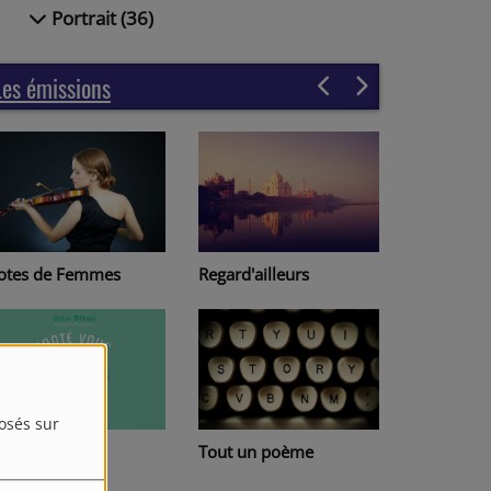
Portrait (36)
Les émissions
gard'ailleurs
Page à page
posés sur
out un poème
Lire au Havre